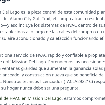
 Del Lago es la pieza central de esta comunidad plan
del Alamo City Golf Trail, el campo atrae a resident
—y eso incluye los sistemas de HVAC dentro de sus
 establecidas a lo largo de las calles del campo o e
r su aire acondicionado y calefacción funcionando ef
ciona servicio de HVAC rápido y confiable a propieta
golf Mission Del Lago. Entendemos las necesidades 
ventanas grandes que aumentan la ganancia solar, 
balanceado, y construcción nueva que se beneficia de 
s. Nuestros técnicos licenciados (TACLA29221C) res
 su hogar nunca debe ser una pregunta.
cal de HVAC en Mission Del Lago
, estamos compromet
do el sur de San Antonio.