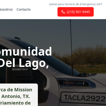
Llame para Servicio de Emergencia 24/7
Nosotros
Contacto
(210) 501-9445
Comunidad
Del Lago,
rca de Mission
 Antonio, TX.
friamiento de