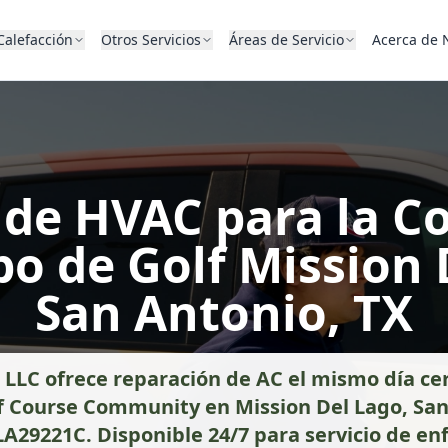
Calefacción
Otros Servicios
Áreas de Servicio
Acerca de 
s de HVAC para la 
o de Golf Mission 
San Antonio, TX
 LLC ofrece reparación de AC el mismo día ce
f Course Community en Mission Del Lago, San
LA29221C. Disponible 24/7 para servicio de en