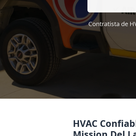
Contratista de H
HVAC Confiabl
Mission Del L